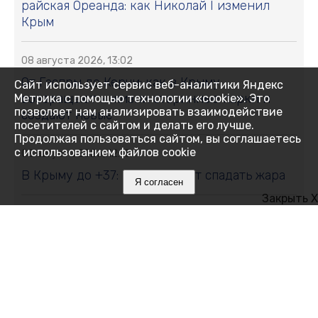
райская Ореанда: как Николай I изменил
Крым
08 августа 2026, 13:02
От Гаспры до Керчи: как в Крыму
Сайт использует сервис веб-аналитики Яндекс
возвращают к жизни старинные парки и
Метрика с помощью технологии «cookie». Это
позволяет нам анализировать взаимодействие
создают новые
посетителей с сайтом и делать его лучше.
Продолжая пользоваться сайтом, вы соглашаетесь
с использованием файлов cookie
08 августа 2026, 12:15
В Крыму до +37: когда начнёт спадать жара
Я согласен
Закрыть X
08 августа 2026, 12:00
Что мешает нам спать и как победить
бессонницу без таблеток
08 августа 2026, 11:35
Хуснуллин сообщил о переломе положения