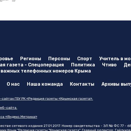
ровье
Регионы
Персоны
Спорт
Учитель в м
я газета - Спецоперация
Политика
Чтиво
Де
 важных телефонных номеров Крыма
О нас
Наша команда
Контакты
Архивы вып
-сайтах ГБУ РК «Редакция газеты «Крымская газета».
еб-сайта.
иса «Яндекс.Метрика»
стве сетевого издания 27.01.2017. Номер свидетельства - ЭЛ № ФС 77 - 6
и Крым "Редакция газеты "Крымская газета". Главный редактор: Гайдуков 