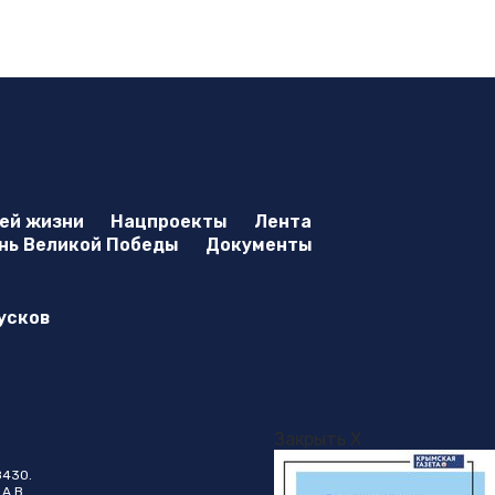
оей жизни
Нацпроекты
Лента
нь Великой Победы
Документы
усков
Закрыть X
8430.
А.В.