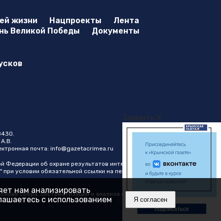
оей жизни
Нацпроекты
Лента
нь Великой Победы
Документы
усков
Закрыть X
8430.
А.В.
лектронная почта:
info@gazetacrimea.ru
ой Федерации об охране результатов интеллектуальной
" при условии обязательной ссылки на первоисточник в виде
ляет нам анализировать
нове сбора, систематизации и анализа сведений,
глашаетесь с использованием
Я согласен