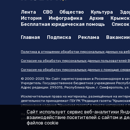
Лента
СВО
Общество
Культура
Здо
История
Инфографика
Архив
Крымска
Бесплатная юридическая помощь
Список
Главная
Подписка
Реклама
Вакансии
Политика в отношении обработки персональных данных на веб
Согласие на обработку персональных данных пользователей В
Согласие на обработку персональных данных с помощью серв
© 2000-2025 16+ Сайт зарегистрирован в Роскомнадзоре в каче
Учредитель: Государственное бюджетное учреждение Республик
Адрес редакции: 295015, Республика Крым, г. Симферополь, ул. 
Исключительные права на материалы, размещённые на интер
деятельности принадлежат ГБУ РК "Редакция газеты "Крымская
упоминания издания "Крымская газета" в тексте материала с
Сайт использует сервис веб-аналитики Янде
На информационном ресурсе применяются рекомендательные т
взаимодействие посетителей с сайтом и дел
относящихся к предпочтениям пользователей сети "Интернет"
файлов cookie