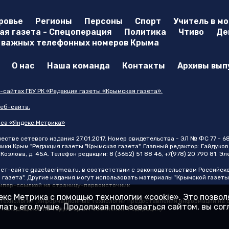
ровье
Регионы
Персоны
Спорт
Учитель в м
я газета - Спецоперация
Политика
Чтиво
Де
 важных телефонных номеров Крыма
О нас
Наша команда
Контакты
Архивы вып
-сайтах ГБУ РК «Редакция газеты «Крымская газета».
еб-сайта.
иса «Яндекс.Метрика»
стве сетевого издания 27.01.2017. Номер свидетельства - ЭЛ № ФС 77 - 6
и Крым "Редакция газеты "Крымская газета". Главный редактор: Гайдуков 
Козлова, д. 45А. Телефон редакции: 8 (3652) 51 88 46, +7(978) 20 790 81. Э
нет-сайте
gazetacrimea.ru
, в соответствии с законодательством Российск
 газета". Другие издания могут использовать материалы "Крымской газеты
 гипер-ссылкой на страницу-первоисточник
кс Метрика с помощью технологии «cookie». Это позво
ехнологии (информационные технологии предоставления информации на ос
ать его лучше. Продолжая пользоваться сайтом, вы со
, находящихся на территории Российской Федерации)