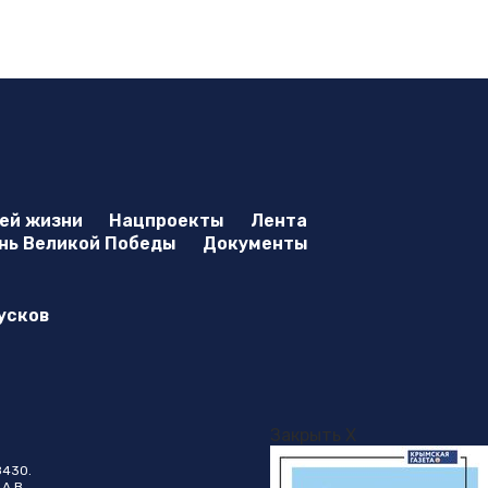
оей жизни
Нацпроекты
Лента
нь Великой Победы
Документы
усков
Закрыть X
8430.
А.В.